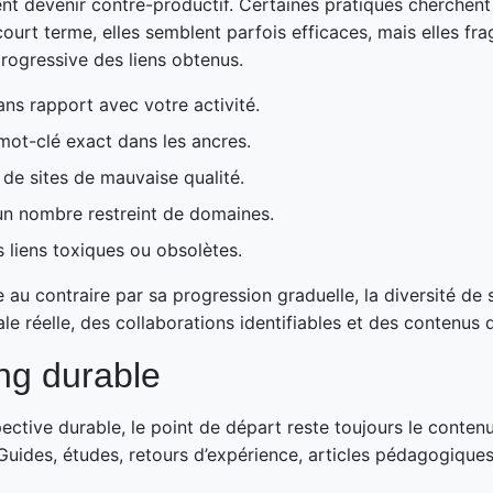
nt devenir contre-productif. Certaines pratiques cherchent 
court terme, elles semblent parfois efficaces, mais elles fragi
progressive des liens obtenus.
sans rapport avec votre activité.
ot-clé exact dans les ancres.
x de sites de mauvaise qualité.
r un nombre restreint de domaines.
s liens toxiques ou obsolètes.
se au contraire par sa progression graduelle, la diversité d
riale réelle, des collaborations identifiables et des contenus q
ing durable
spective durable, le point de départ reste toujours le cont
e. Guides, études, retours d’expérience, articles pédagogiqu