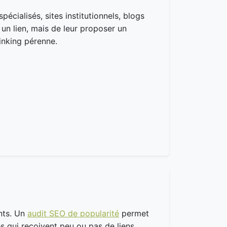
pécialisés, sites institutionnels, blogs
» un lien, mais de leur proposer un
inking pérenne.
ants. Un
audit SEO de popularité
permet
es qui reçoivent peu ou pas de liens