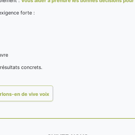
plement :
Vous aider à prendre les bonnes décisions pour vo
exigence forte :
uvre
résultats concrets.
rlons-en de vive voix